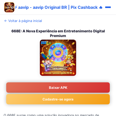
⚡ aavip - aavip Original BR | Pix Cashback 🔥
← Voltar à página inicial
668E: A Nova Experiência em Entretenimento Digital
Premium
Baixar APK
Cadastre-se agora
O 668E surge como uma solução inovadora no mercado de